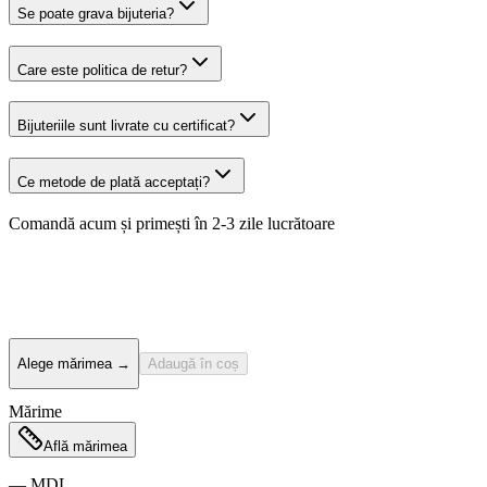
Se poate grava bijuteria?
Care este politica de retur?
Bijuteriile sunt livrate cu certificat?
Ce metode de plată acceptați?
Comandă acum și primești
în 2-3 zile lucrătoare
Alege mărimea
→
Adaugă în coș
Mărime
Află mărimea
—
MDL