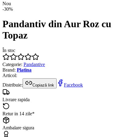
Nou
-
30
%
Pandantiv din Aur Roz cu
Topaz
În stoc
Categorie
:
Pandantive
Brand
:
Platina
Articol
:
Distribuie:
Facebook
Copiază link
Livrare rapida
Retur in 14 zile*
Ambalare sigura