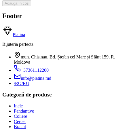
Adaugă în coș
Footer
Platina
Bijuteria perfecta
mun. Chisinau, Bd. Ștefan cel Mare și Sfânt 159
,
R.
Moldova
+37361112200
info@platina.md
/RO
/RU
Categorii de produse
Inele
Pandantive
Coliere
Cercei
Bratari