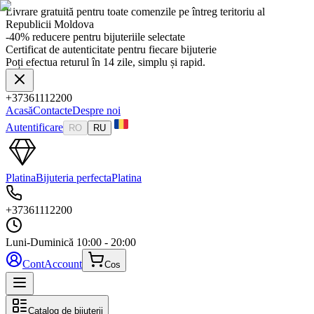
Livrare gratuită pentru toate comenzile pe întreg teritoriu al
Republicii Moldova
-40% reducere pentru bijuteriile selectate
Certificat de autenticitate pentru fiecare bijuterie
Poți efectua returul în 14 zile, simplu și rapid.
+37361112200
Acasă
Contacte
Despre noi
Autentificare
RO
RU
Platina
Bijuteria perfecta
Platina
+37361112200
Luni-Duminică
10:00 - 20:00
Cont
Account
Cos
Catalog de bijuterii