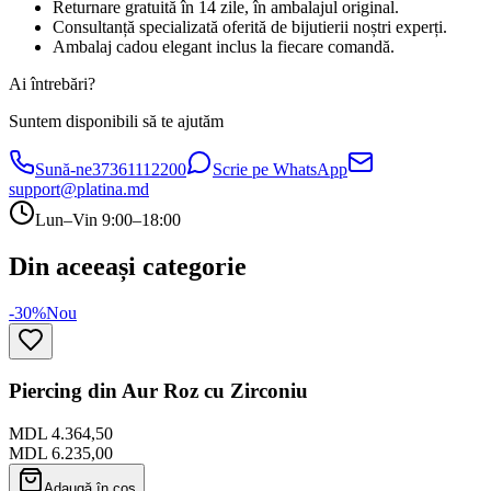
Returnare gratuită în 14 zile, în ambalajul original.
Consultanță specializată oferită de bijutierii noștri experți.
Ambalaj cadou elegant inclus la fiecare comandă.
Ai întrebări?
Suntem disponibili să te ajutăm
Sună-ne
37361112200
Scrie pe WhatsApp
support@platina.md
Lun–Vin 9:00–18:00
Din aceeași categorie
-30%
Nou
Piercing din Aur Roz cu Zirconiu
MDL 4.364,50
MDL 6.235,00
Adaugă în coș