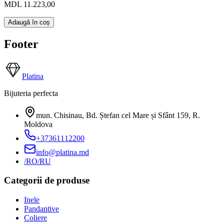
MDL 11.223,00
Adaugă în coș
Footer
Platina
Bijuteria perfecta
mun. Chisinau, Bd. Ștefan cel Mare și Sfânt 159
,
R.
Moldova
+37361112200
info@platina.md
/RO
/RU
Categorii de produse
Inele
Pandantive
Coliere