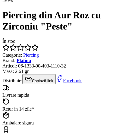
-
30
%
Piercing din Aur Roz cu
Zirconiu "Peste"
În stoc
Categorie
:
Piercing
Brand
:
Platina
Articol
:
06-1333-00-403-1110-32
Masă
:
2.61
gr
Distribuie:
Facebook
Copiază link
Livrare rapida
Retur in 14 zile*
Ambalare sigura