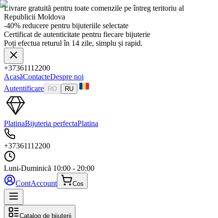
Livrare gratuită pentru toate comenzile pe întreg teritoriu al
Republicii Moldova
-40% reducere pentru bijuteriile selectate
Certificat de autenticitate pentru fiecare bijuterie
Poți efectua returul în 14 zile, simplu și rapid.
+37361112200
Acasă
Contacte
Despre noi
Autentificare
RO
RU
Platina
Bijuteria perfecta
Platina
+37361112200
Luni-Duminică
10:00 - 20:00
Cont
Account
Cos
Catalog de bijuterii